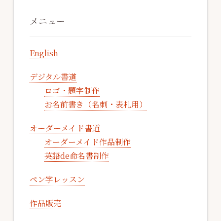
こ
ワ
イ
メニュー
ド
179
–
イ
English
ギ
リ
ス
後
デジタル書道
編」
YOUTUBE
ロゴ・題字制作
公
開
お名前書き（名刺・表札用）
中
で
す
オーダーメイド書道
オーダーメイド作品制作
英語de命名書制作
ペン字レッスン
作品販売