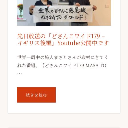
先日放送の「どさんこワイド179 –
イギリス後編」Youtube公開中です
世界一周中の旅人まさとさんが取材にきてく
れた番組、【どさんこワイド179 MASA TO
…
ABOUT
続きを読む
先
日
放
送
の
「ど
さ
ん