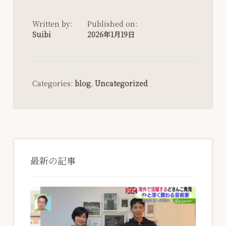
Written by:
Published on:
Suibi
2026年1月19日
Categories:
blog
,
Uncategorized
Primary
Sidebar
最新の記事