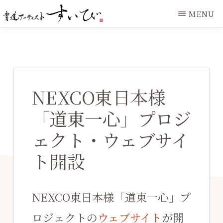
Skip
Skip
MENU
to
to
IAMSUIBI.COM
main
primary
content
sidebar
NEXCO東日本様
「道東一心」プロジ
ェクト・ウェブサイ
ト開設
NEXCO東日本様「道東一心」プ
ロジェクトの
ウェブサイト
が開